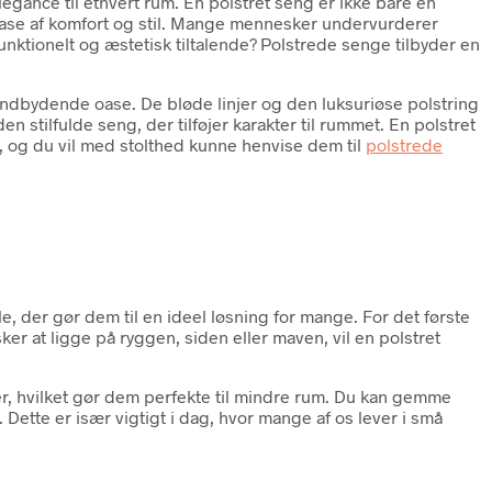
egance til ethvert rum. En polstret seng er ikke bare en
 oase af komfort og stil. Mange mennesker undervurderer
funktionelt og æstetisk tiltalende? Polstrede senge tilbyder en
indbydende oase. De bløde linjer og den luksuriøse polstring
 stilfulde seng, der tilføjer karakter til rummet. En polstret
n, og du vil med stolthed kunne henvise dem til
polstrede
, der gør dem til en ideel løsning for mange. For det første
er at ligge på ryggen, siden eller maven, vil en polstret
hvilket gør dem perfekte til mindre rum. Du kan gemme
Dette er især vigtigt i dag, hvor mange af os lever i små