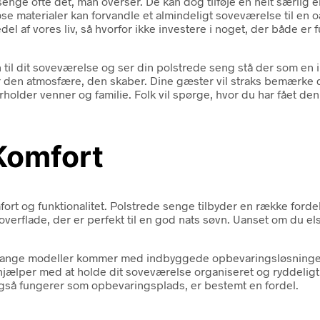
nge ofte det, man overser. De kan dog tilføje en helt særlig el
øse materialer kan forvandle et almindeligt soveværelse til en
del af vores liv, så hvorfor ikke investere i noget, der både er 
 til dit soveværelse og ser din polstrede seng stå der som en 
 er den atmosfære, den skaber. Dine gæster vil straks bemærke den
holder venner og familie. Folk vil spørge, hvor du har fået de
Komfort
rt og funktionalitet. Polstrede senge tilbyder en række fordele
erflade, der er perfekt til en god nats søvn. Uanset om du elsk
ange modeller kommer med indbyggede opbevaringsløsninger, 
hjælper med at holde dit soveværelse organiseret og ryddeligt. 
 også fungerer som opbevaringsplads, er bestemt en fordel.