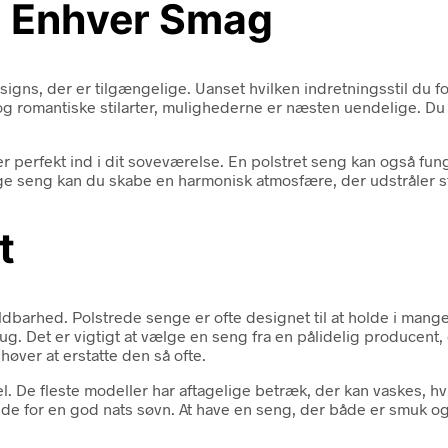
il Enhver Smag
signs, der er tilgængelige. Uanset hvilken indretningsstil du fo
og romantiske stilarter, mulighederne er næsten uendelige. Du 
ser perfekt ind i dit soveværelse. En polstret seng kan også fun
e seng kan du skabe en harmonisk atmosfære, der udstråler st
t
ldbarhed. Polstrede senge er ofte designet til at holde i mange
 Det er vigtigt at vælge en seng fra en pålidelig producent, d
høver at erstatte den så ofte.
l. De fleste modeller har aftagelige betræk, der kan vaskes, hv
e for en god nats søvn. At have en seng, der både er smuk og p