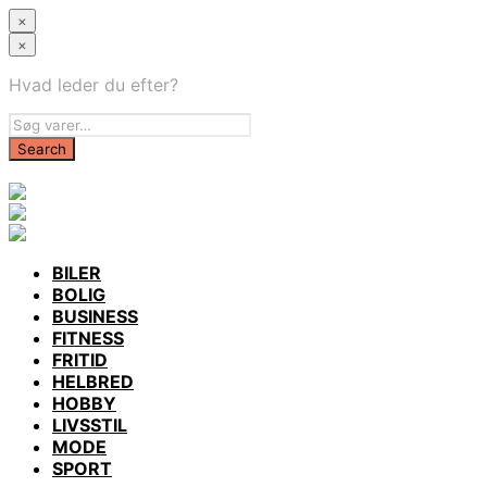
×
×
Hvad leder du efter?
BILER
BOLIG
BUSINESS
FITNESS
FRITID
HELBRED
HOBBY
LIVSSTIL
MODE
SPORT