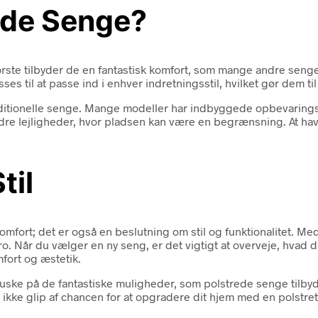
ede Senge?
 første tilbyder de en fantastisk komfort, som mange andre seng
es til at passe ind i enhver indretningsstil, hvilket gør dem til e
ditionelle senge. Mange modeller har indbyggede opbevaringsl
indre lejligheder, hvor pladsen kan være en begrænsning. At h
til
komfort; det er også en beslutning om stil og funktionalitet. M
 ro. Når du vælger en ny seng, er det vigtigt at overveje, hvad
fort og æstetik.
ske på de fantastiske muligheder, som polstrede senge tilbyde
 ikke glip af chancen for at opgradere dit hjem med en polstre