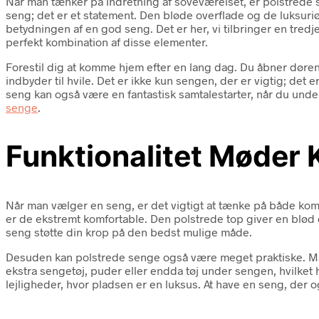
Når man tænker på indretning af soveværelset, er polstrede se
seng; det er et statement. Den bløde overflade og de luksuri
betydningen af en god seng. Det er her, vi tilbringer en tredje
perfekt kombination af disse elementer.
Forestil dig at komme hjem efter en lang dag. Du åbner døren
indbyder til hvile. Det er ikke kun sengen, der er vigtig; det
seng kan også være en fantastisk samtalestarter, når du under
senge
.
Funktionalitet Møder 
Når man vælger en seng, er det vigtigt at tænke på både komfo
er de ekstremt komfortable. Den polstrede top giver en blød ov
seng støtte din krop på den bedst mulige måde.
Desuden kan polstrede senge også være meget praktiske. M
ekstra sengetøj, puder eller endda tøj under sengen, hvilket 
lejligheder, hvor pladsen er en luksus. At have en seng, der