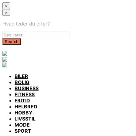
×
×
Hvad leder du efter?
BILER
BOLIG
BUSINESS
FITNESS
FRITID
HELBRED
HOBBY
LIVSSTIL
MODE
SPORT