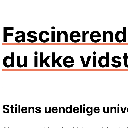
Fascinerende
du ikke vids
i
Stilens uendelige univ