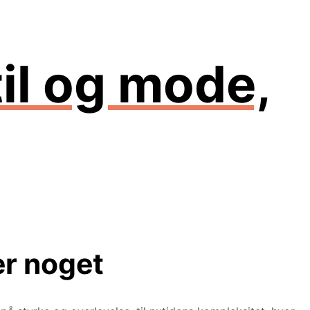
il og mode,
er noget