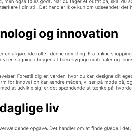
d, men også føles godt. Når du tager et outfit på, skal du sp
tærkere i din stil. Det handler ikke kun om udseendet; det ha
nologi og innovation
r en afgørende rolle i denne udvikling. Fra online shopping 
vi en stigning i brugen af bæredygtige materialer og inno
lser. Forestil dig en verden, hvor du kan designe dit eget
e form for innovation kan ændre måden, vi ser på mode på, o
 med at udvikle sig, er det spændende at tænke på, hvordan 
 daglige liv
en overvældende opgave. Det handler om at finde glæde i de