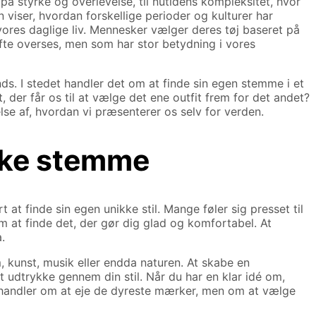
på styrke og overlevelse, til nutidens kompleksitet, hvor
 viser, hvordan forskellige perioder og kulturer har
 vores daglige liv. Mennesker vælger deres tøj baseret på
fte overses, men som har stor betydning i vores
ds. I stedet handler det om at finde sin egen stemme i et
der får os til at vælge det ene outfit frem for det andet?
se af, hvordan vi præsenterer os selv for verden.
ikke stemme
at finde sin egen unikke stil. Mange føler sig presset til
 om at finde det, der gør dig glad og komfortabel. At
.
lm, kunst, musik eller endda naturen. At skabe en
t udtrykke gennem din stil. Når du har en klar idé om,
 handler om at eje de dyreste mærker, men om at vælge