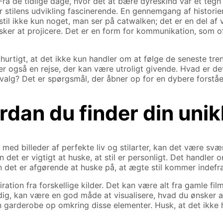
Fra de tidlige dage, hvor det at bære dyreskind var et tegn 
r stilens udvikling fascinerende. En gennemgang af historien
r stil ikke kun noget, man ser på catwalken; det er en del af
sker at projicere. Det er en form for kommunikation, som o
urtigt, at det ikke kun handler om at følge de seneste tren
også en rejse, der kan være utroligt givende. Hvad er det, 
alg? Det er spørgsmål, der åbner op for en dybere forståel
ordan du finder din un
d billeder af perfekte liv og stilarter, kan det være svært 
n det er vigtigt at huske, at stil er personligt. Det handler
 det er afgørende at huske på, at ægte stil kommer indefra
iration fra forskellige kilder. Det kan være alt fra gamle fi
 dig, kan være en god måde at visualisere, hvad du ønsker a
 garderobe op omkring disse elementer. Husk, at det ikke