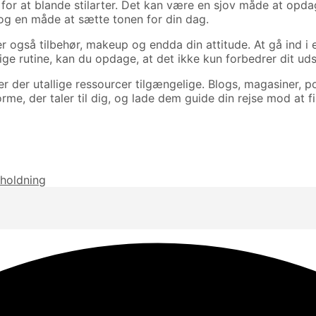
r at blande stilarter. Det kan være en sjov måde at opdage 
og en måde at sætte tonen for din dag.
rer også tilbehør, makeup og endda din attitude. At gå ind i e
glige rutine, kan du opdage, at det ikke kun forbedrer dit ud
er der utallige ressourcer tilgængelige. Blogs, magasiner, p
forme, der taler til dig, og lade dem guide din rejse mod at 
rholdning