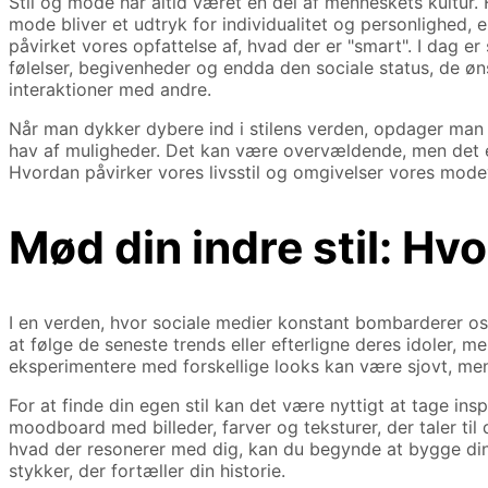
Stil og mode har altid været en del af menneskets kultur. 
mode bliver et udtryk for individualitet og personlighed, e
påvirket vores opfattelse af, hvad der er "smart". I dag e
følelser, begivenheder og endda den sociale status, de øn
interaktioner med andre.
Når man dykker dybere ind i stilens verden, opdager man h
hav af muligheder. Det kan være overvældende, men det er 
Hvordan påvirker vores livsstil og omgivelser vores modev
Mød din indre stil: Hv
I en verden, hvor sociale medier konstant bombarderer os me
at følge de seneste trends eller efterligne deres idoler, me
eksperimentere med forskellige looks kan være sjovt, men
For at finde din egen stil kan det være nyttigt at tage insp
moodboard med billeder, farver og teksturer, der taler til
hvad der resonerer med dig, kan du begynde at bygge din
stykker, der fortæller din historie.