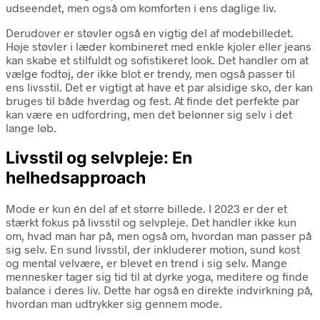
udseendet, men også om komforten i ens daglige liv.
Derudover er støvler også en vigtig del af modebilledet.
Høje støvler i læder kombineret med enkle kjoler eller jeans
kan skabe et stilfuldt og sofistikeret look. Det handler om at
vælge fodtøj, der ikke blot er trendy, men også passer til
ens livsstil. Det er vigtigt at have et par alsidige sko, der kan
bruges til både hverdag og fest. At finde det perfekte par
kan være en udfordring, men det belønner sig selv i det
lange løb.
Livsstil og selvpleje: En
helhedsapproach
Mode er kun én del af et større billede. I 2023 er der et
stærkt fokus på livsstil og selvpleje. Det handler ikke kun
om, hvad man har på, men også om, hvordan man passer på
sig selv. En sund livsstil, der inkluderer motion, sund kost
og mental velvære, er blevet en trend i sig selv. Mange
mennesker tager sig tid til at dyrke yoga, meditere og finde
balance i deres liv. Dette har også en direkte indvirkning på,
hvordan man udtrykker sig gennem mode.