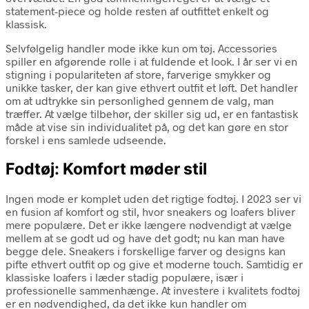
statement-piece og holde resten af outfittet enkelt og
klassisk.
Selvfølgelig handler mode ikke kun om tøj. Accessories
spiller en afgørende rolle i at fuldende et look. I år ser vi en
stigning i populariteten af store, farverige smykker og
unikke tasker, der kan give ethvert outfit et løft. Det handler
om at udtrykke sin personlighed gennem de valg, man
træffer. At vælge tilbehør, der skiller sig ud, er en fantastisk
måde at vise sin individualitet på, og det kan gøre en stor
forskel i ens samlede udseende.
Fodtøj: Komfort møder stil
Ingen mode er komplet uden det rigtige fodtøj. I 2023 ser vi
en fusion af komfort og stil, hvor sneakers og loafers bliver
mere populære. Det er ikke længere nødvendigt at vælge
mellem at se godt ud og have det godt; nu kan man have
begge dele. Sneakers i forskellige farver og designs kan
pifte ethvert outfit op og give et moderne touch. Samtidig er
klassiske loafers i læder stadig populære, især i
professionelle sammenhænge. At investere i kvalitets fodtøj
er en nødvendighed, da det ikke kun handler om