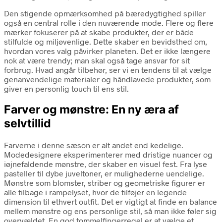
Den stigende opmærksomhed på bæredygtighed spiller
også en central rolle i den nuværende mode. Flere og flere
mærker fokuserer på at skabe produkter, der er både
stilfulde og miljøvenlige. Dette skaber en bevidsthed om,
hvordan vores valg påvirker planeten. Det er ikke længere
nok at være trendy; man skal også tage ansvar for sit
forbrug. Hvad angår tilbehør, ser vi en tendens til at vælge
genanvendelige materialer og håndlavede produkter, som
giver en personlig touch til ens stil.
Farver og mønstre: En ny æra af
selvtillid
Farverne i denne sæson er alt andet end kedelige.
Modedesignere eksperimenterer med dristige nuancer og
iøjnefaldende mønstre, der skaber en visuel fest. Fra lyse
pasteller til dybe juveltoner, er mulighederne uendelige.
Mønstre som blomster, striber og geometriske figurer er
alle tilbage i rampelyset, hvor de tilføjer en legende
dimension til ethvert outfit. Det er vigtigt at finde en balance
mellem mønstre og ens personlige stil, så man ikke føler sig
overvældet. En god tommelfingerregel er at vælge et