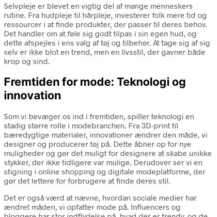
Selvpleje er blevet en vigtig del af mange menneskers
rutine. Fra hudpleje til hårpleje, investerer folk mere tid og
ressourcer i at finde produkter, der passer til deres behov.
Det handler om at føle sig godt tilpas i sin egen hud, og
dette afspejles i ens valg af tøj og tilbehør. At tage sig af sig
selv er ikke blot en trend, men en livsstil, der gavner både
krop og sind.
Fremtiden for mode: Teknologi og
innovation
Som vi bevæger os ind i fremtiden, spiller teknologi en
stadig større rolle i modebranchen. Fra 3D-print til
bæredygtige materialer, innovationer ændrer den måde, vi
designer og producerer tøj på. Dette åbner op for nye
muligheder og gør det muligt for designere at skabe unikke
stykker, der ikke tidligere var mulige. Derudover ser vi en
stigning i online shopping og digitale modeplatforme, der
gør det lettere for forbrugere at finde deres stil.
Det er også værd at nævne, hvordan sociale medier har
ændret måden, vi opfatter mode på. Influencers og
bloggere har stor indflydelse på, hvad der er trendy, og de