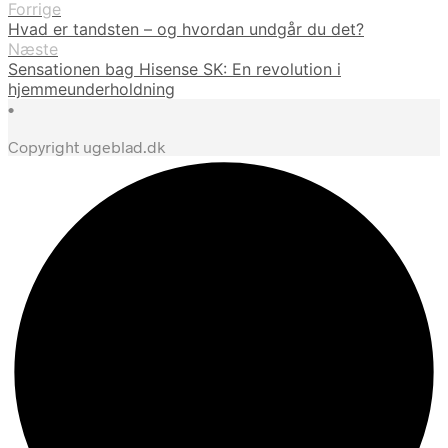
Forrige
Hvad er tandsten – og hvordan undgår du det?
Næste
Sensationen bag Hisense SK: En revolution i
hjemmeunderholdning
•
Copyright ugeblad.dk