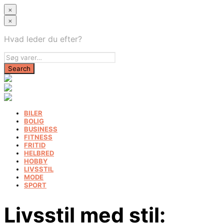
×
×
Hvad leder du efter?
BILER
BOLIG
BUSINESS
FITNESS
FRITID
HELBRED
HOBBY
LIVSSTIL
MODE
SPORT
Livsstil med stil: