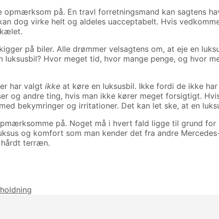
re opmærksom på. En travl forretningsmand kan sagtens ha
kan dog virke helt og aldeles uacceptabelt. Hvis vedkommen
rkælet.
 kigger på biler. Alle drømmer velsagtens om, at eje en luks
for en luksusbil? Hvor meget tid, hvor mange penge, og hvor
er har valgt
ikke
at køre en luksusbil. Ikke fordi de ikke har
ser og andre ting, hvis man ikke kører meget forsigtigt. Hvis 
med bekymringer og irritationer. Det kan let ske, at en luks
pmærksomme på. Noget må i hvert fald ligge til grund for 
 luksus og komfort som man kender det fra andre Mercede
 hårdt terræn.
rholdning