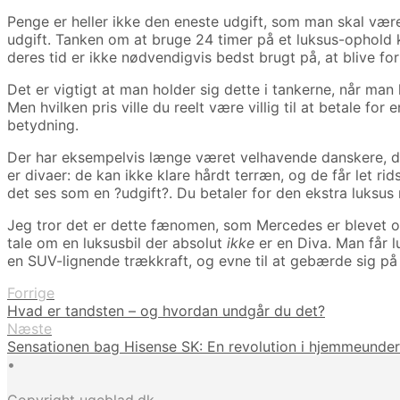
Penge er heller ikke den eneste udgift, som man skal væ
udgift. Tanken om at bruge 24 timer på et luksus-ophold 
deres tid er ikke nødvendigvis bedst brugt på, at blive fo
Det er vigtigt at man holder sig dette i tankerne, når man
Men hvilken pris ville du reelt være villig til at betale 
betydning.
Der har eksempelvis længe været velhavende danskere, d
er divaer: de kan ikke klare hårdt terræn, og de får let rid
det ses som en ?udgift?. Du betaler for den ekstra luksus 
Jeg tror det er dette fænomen, som Mercedes er blevet o
tale om en luksusbil der absolut
ikke
er en Diva. Man får
en SUV-lignende trækkraft, og evne til at gebærde sig på
Forrige
Hvad er tandsten – og hvordan undgår du det?
Næste
Sensationen bag Hisense SK: En revolution i hjemmeunde
•