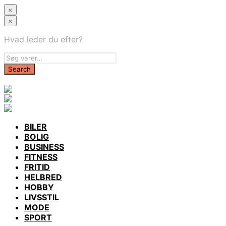
×
×
Hvad leder du efter?
BILER
BOLIG
BUSINESS
FITNESS
FRITID
HELBRED
HOBBY
LIVSSTIL
MODE
SPORT