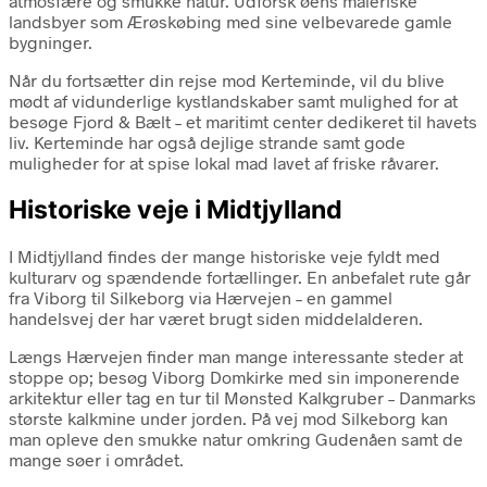
atmosfære og smukke natur. Udforsk øens maleriske
landsbyer som Ærøskøbing med sine velbevarede gamle
bygninger.
Når du fortsætter din rejse mod Kerteminde, vil du blive
mødt af vidunderlige kystlandskaber samt mulighed for at
besøge Fjord & Bælt – et maritimt center dedikeret til havets
liv. Kerteminde har også dejlige strande samt gode
muligheder for at spise lokal mad lavet af friske råvarer.
Historiske veje i Midtjylland
I Midtjylland findes der mange historiske veje fyldt med
kulturarv og spændende fortællinger. En anbefalet rute går
fra Viborg til Silkeborg via Hærvejen – en gammel
handelsvej der har været brugt siden middelalderen.
Længs Hærvejen finder man mange interessante steder at
stoppe op; besøg Viborg Domkirke med sin imponerende
arkitektur eller tag en tur til Mønsted Kalkgruber – Danmarks
største kalkmine under jorden. På vej mod Silkeborg kan
man opleve den smukke natur omkring Gudenåen samt de
mange søer i området.