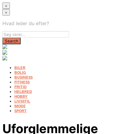
×
×
Hvad leder du efter?
BILER
BOLIG
BUSINESS
FITNESS
FRITID
HELBRED
HOBBY
LIVSSTIL
MODE
SPORT
Uforglemmelige