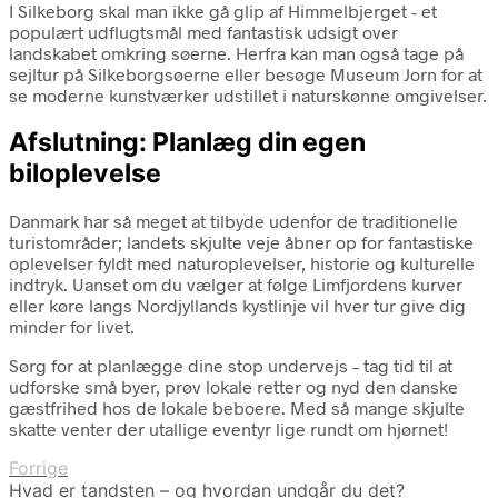
I Silkeborg skal man ikke gå glip af Himmelbjerget - et
populært udflugtsmål med fantastisk udsigt over
landskabet omkring søerne. Herfra kan man også tage på
sejltur på Silkeborgsøerne eller besøge Museum Jorn for at
se moderne kunstværker udstillet i naturskønne omgivelser.
Afslutning: Planlæg din egen
biloplevelse
Danmark har så meget at tilbyde udenfor de traditionelle
turistområder; landets skjulte veje åbner op for fantastiske
oplevelser fyldt med naturoplevelser, historie og kulturelle
indtryk. Uanset om du vælger at følge Limfjordens kurver
eller køre langs Nordjyllands kystlinje vil hver tur give dig
minder for livet.
Sørg for at planlægge dine stop undervejs – tag tid til at
udforske små byer, prøv lokale retter og nyd den danske
gæstfrihed hos de lokale beboere. Med så mange skjulte
skatte venter der utallige eventyr lige rundt om hjørnet!
Forrige
Hvad er tandsten – og hvordan undgår du det?