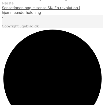
Næste
Sensationen bag Hisense SK: En revolution i
hjemmeunderholdning
•
Copyright ugeblad.dk