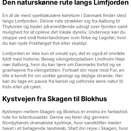
Den naturskønne rute langs Limfjorden
En af de mest spektakulære køreture i Danmark finder sted
langs Limfjorden. Denne rute strækker sig fra Aalborg til
Thyborøn og byder på enestående udsigt over fjorden samt
mulighed for at opleve det lokale dyreliv. Undervejs kan du
stoppe ved små fiskerlandsbyer som Nibe og Løgstør, hvor
du kan nyde friskfanget fisk eller skaldyr.
Limfjorden er ikke kun et smukt syn; det er også et område
fyldt med historie. Besøg vikingebopladsen Lindholm Høje
nær Aalborg, hvor du kan lære om Danmarks fortid og se
gravhøjene fra vikingetiden. Fortsæt din rejse mod Fur, en
lille ø kendt for sin unikke geologi og dejlige strande. Her
kan du tage en pause fra kørsel og udforske øens natur til
fods eller på cykel.
Kystvejen fra Skagen til Blokhus
Kystvejen mellem Skagen og Blokhus er endnu en fantastisk
rute for bilentusiaster. Denne vej fører dig gennem
Nordjyllands dramatiske kystlinje, hvor sandklitter møder
havet i et betagende landskab. Start din rejse i Skagen, hvor