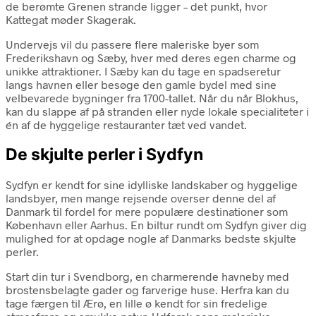
de berømte Grenen strande ligger – det punkt, hvor
Kattegat møder Skagerak.
Undervejs vil du passere flere maleriske byer som
Frederikshavn og Sæby, hver med deres egen charme og
unikke attraktioner. I Sæby kan du tage en spadseretur
langs havnen eller besøge den gamle bydel med sine
velbevarede bygninger fra 1700-tallet. Når du når Blokhus,
kan du slappe af på stranden eller nyde lokale specialiteter i
én af de hyggelige restauranter tæt ved vandet.
De skjulte perler i Sydfyn
Sydfyn er kendt for sine idylliske landskaber og hyggelige
landsbyer, men mange rejsende overser denne del af
Danmark til fordel for mere populære destinationer som
København eller Aarhus. En biltur rundt om Sydfyn giver dig
mulighed for at opdage nogle af Danmarks bedste skjulte
perler.
Start din tur i Svendborg, en charmerende havneby med
brostensbelagte gader og farverige huse. Herfra kan du
tage færgen til Ærø, en lille ø kendt for sin fredelige